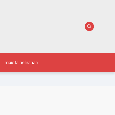
Ilmaista pelirahaa