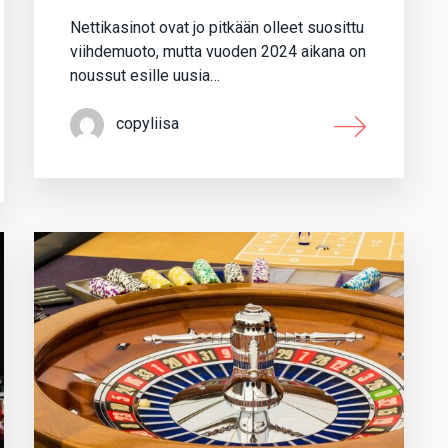
Nettikasinot ovat jo pitkään olleet suosittu
viihdemuoto, mutta vuoden 2024 aikana on
noussut esille uusia…
copyliisa