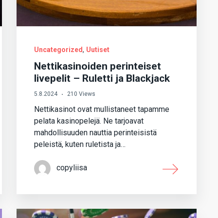
,
Uncategorized
Uutiset
Nettikasinoiden perinteiset
livepelit – Ruletti ja Blackjack
5.8.2024
210 Views
Nettikasinot ovat mullistaneet tapamme
pelata kasinopelejä. Ne tarjoavat
mahdollisuuden nauttia perinteisistä
peleistä, kuten ruletista ja…
copyliisa