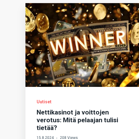
Uutiset
Nettikasinot ja voittojen
verotus: Mitä pelaajan tulisi
tietää?
15.8.2024
208 Views