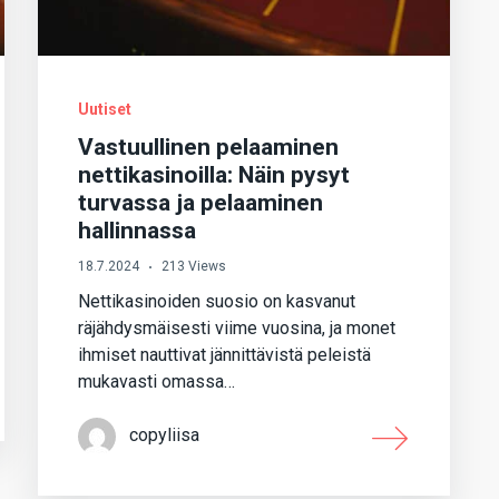
Uutiset
Vastuullinen pelaaminen
nettikasinoilla: Näin pysyt
turvassa ja pelaaminen
hallinnassa
18.7.2024
213 Views
Nettikasinoiden suosio on kasvanut
räjähdysmäisesti viime vuosina, ja monet
ihmiset nauttivat jännittävistä peleistä
mukavasti omassa…
copyliisa