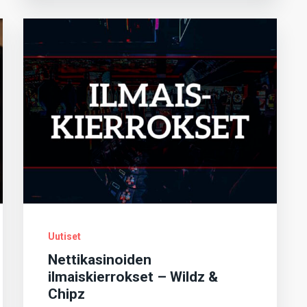
Uutiset
Nettikasinoiden
ilmaiskierrokset – Wildz &
Chipz