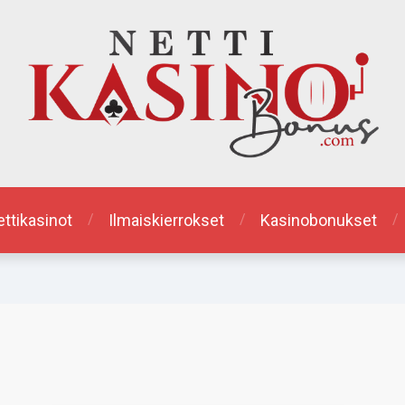
ttikasinot
Ilmaiskierrokset
Kasinobonukset