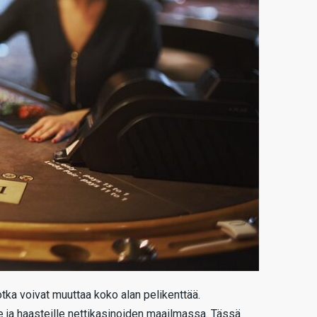
otka voivat muuttaa koko alan pelikenttää.
e ja haasteille nettikasinoiden maailmassa. Tässä