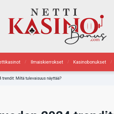
ttikasinot
Ilmaiskierrokset
Kasinobonukset
 trendit: Miltä tulevaisuus näyttää?