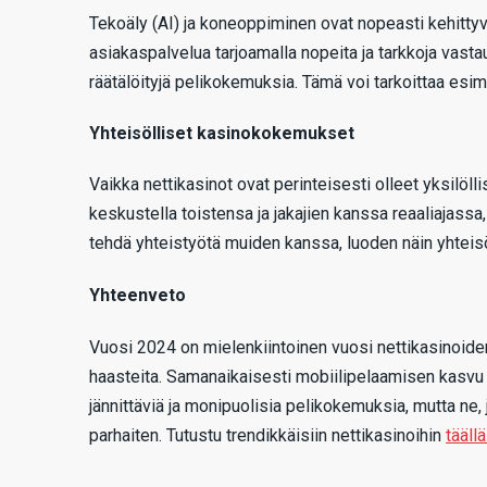
Tekoäly (AI) ja koneoppiminen ovat nopeasti kehittyvi
asiakaspalvelua tarjoamalla nopeita ja tarkkoja vast
räätälöityjä pelikokemuksia. Tämä voi tarkoittaa esime
Yhteisölliset kasinokokemukset
Vaikka nettikasinot ovat perinteisesti olleet yksilöl
keskustella toistensa ja jakajien kanssa reaaliajass
tehdä yhteistyötä muiden kanssa, luoden näin yhteis
Yhteenveto
Vuosi 2024 on mielenkiintoinen vuosi nettikasinoiden
haasteita. Samanaikaisesti mobiilipelaamisen kasvu 
jännittäviä ja monipuolisia pelikokemuksia, mutta ne
parhaiten. Tutustu trendikkäisiin nettikasinoihin
täällä