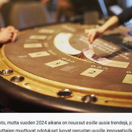
oto, mutta vuoden 2024 aikana on noussut esille uusia trendejä, j
ttajien muuttuvat odotukset luovat perustan uusille innovaatioill