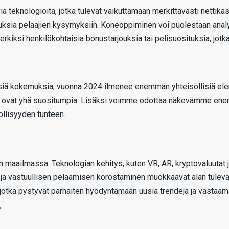
ä teknologioita, jotka tulevat vaikuttamaan merkittävästi nettika
auksia pelaajien kysymyksiin. Koneoppiminen voi puolestaan analys
rkiksi henkilökohtaisia bonustarjouksia tai pelisuosituksia, jotka
lisiä kokemuksia, vuonna 2024 ilmenee enemmän yhteisöllisiä elem
a, ovat yhä suositumpia. Lisäksi voimme odottaa näkevämme enemm
öllisyyden tunteen.
 maailmassa. Teknologian kehitys, kuten VR, AR, kryptovaluutat 
ja vastuullisen pelaamisen korostaminen muokkaavat alan tulevais
, jotka pystyvät parhaiten hyödyntämään uusia trendejä ja vastaam
.