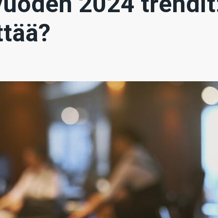
vuoden 2024 trendit
ttää?