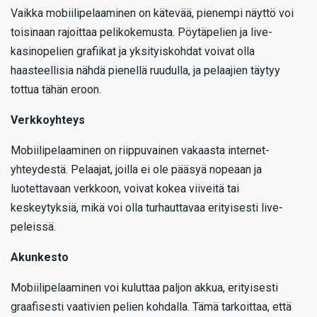
Vaikka mobiilipelaaminen on kätevää, pienempi näyttö voi
toisinaan rajoittaa pelikokemusta. Pöytäpelien ja live-
kasinopelien grafiikat ja yksityiskohdat voivat olla
haasteellisia nähdä pienellä ruudulla, ja pelaajien täytyy
tottua tähän eroon.
Verkkoyhteys
Mobiilipelaaminen on riippuvainen vakaasta internet-
yhteydestä. Pelaajat, joilla ei ole pääsyä nopeaan ja
luotettavaan verkkoon, voivat kokea viiveitä tai
keskeytyksiä, mikä voi olla turhauttavaa erityisesti live-
peleissä.
Akunkesto
Mobiilipelaaminen voi kuluttaa paljon akkua, erityisesti
graafisesti vaativien pelien kohdalla. Tämä tarkoittaa, että