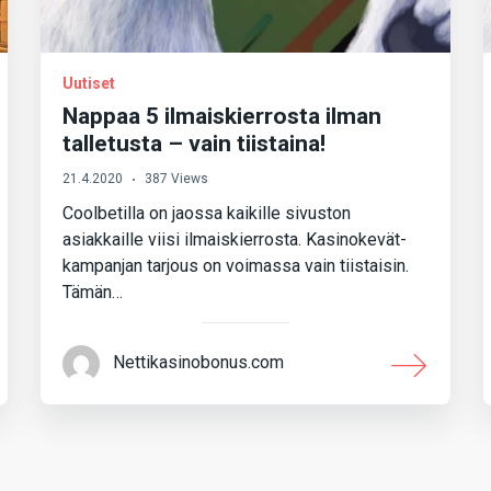
Uutiset
Nappaa 5 ilmaiskierrosta ilman
talletusta – vain tiistaina!
21.4.2020
387 Views
Coolbetilla on jaossa kaikille sivuston
asiakkaille viisi ilmaiskierrosta. Kasinokevät-
kampanjan tarjous on voimassa vain tiistaisin.
Tämän…
Nettikasinobonus.com