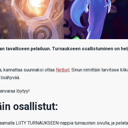
an tavalliseen pelailuun. Turnaukseen osallistuminen on he
ja, kannattaa suunnaksi ottaa
Netbet
. Sinun nimittäin tarvitsee kli
lisähyvää.
nanvaraa löytyy!
n osallistut:
kaamalla LIITY TURNAUKSEEN-nappia turnausten sivulla, ja pelata 