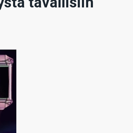
stä tavallisiin