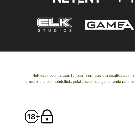
Nettikasinobonus.com tarjoaa informatiivista sisältöä uusimmis
sivustolla ei ole mahdollista pelata kasinopelejä tai tehdä rahansii