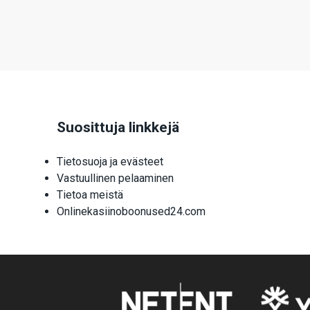
Suosittuja linkkejä
Tietosuoja ja evästeet
Vastuullinen pelaaminen
Tietoa meistä
Onlinekasiinoboonused24.com