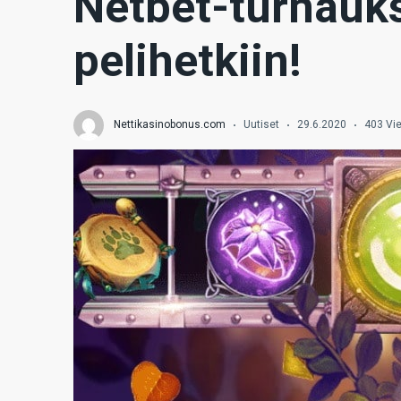
Netbet-turnaukse
pelihetkiin!
Nettikasinobonus.com
Uutiset
29.6.2020
403 Vi