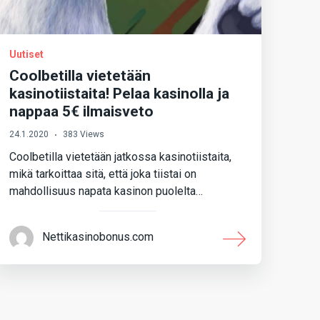
Uutiset
Coolbetilla vietetään
kasinotiistaita! Pelaa kasinolla ja
nappaa 5€ ilmaisveto
24.1.2020
383 Views
Coolbetilla vietetään jatkossa kasinotiistaita,
mikä tarkoittaa sitä, että joka tiistai on
mahdollisuus napata kasinon puolelta…
Nettikasinobonus.com