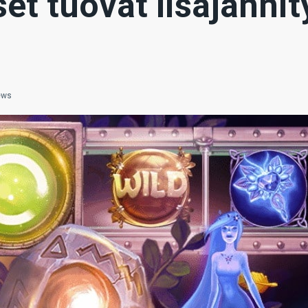
t tuovat lisäjännity
ews