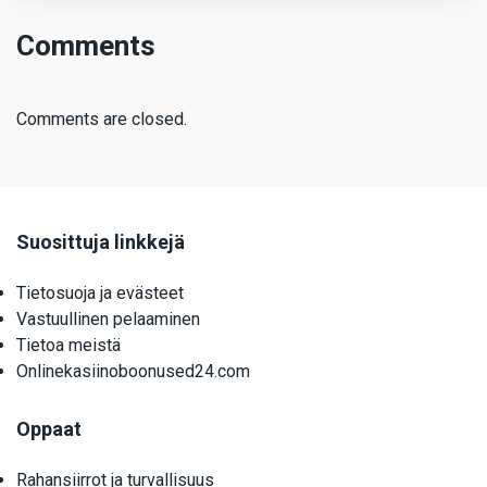
Comments
Comments are closed.
Suosittuja linkkejä
Tietosuoja ja evästeet
Vastuullinen pelaaminen
Tietoa meistä
Onlinekasiinoboonused24.com
Oppaat
Rahansiirrot ja turvallisuus