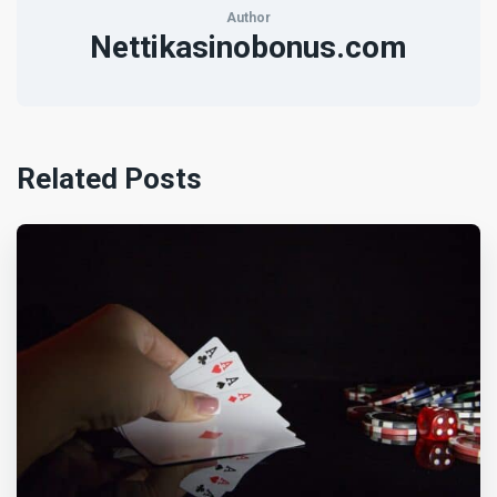
Author
Nettikasinobonus.com
Related Posts