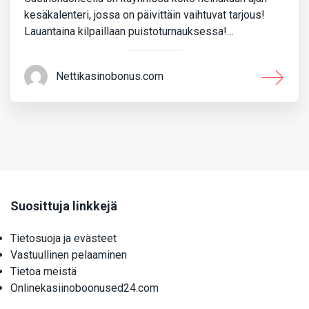
kesäkalenteri, jossa on päivittäin vaihtuvat tarjous!
Lauantaina kilpaillaan puistoturnauksessa!…
Nettikasinobonus.com
Suosittuja linkkejä
Tietosuoja ja evästeet
Vastuullinen pelaaminen
Tietoa meistä
Onlinekasiinoboonused24.com