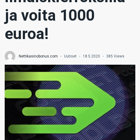
ja voita 1000
euroa!
Nettikasinobonus.com
Uutiset
18.5.2020
385 Views