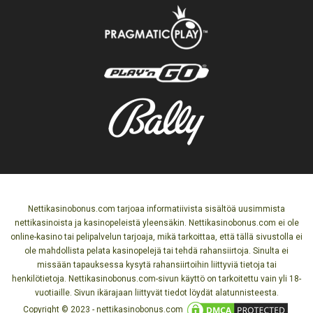
Nettikasinobonus.com tarjoaa informatiivista sisältöä uusimmista
nettikasinoista ja kasinopeleistä yleensäkin. Nettikasinobonus.com ei ole
online-kasino tai pelipalvelun tarjoaja, mikä tarkoittaa, että tällä sivustolla ei
ole mahdollista pelata kasinopelejä tai tehdä rahansiirtoja. Sinulta ei
missään tapauksessa kysytä rahansiirtoihin liittyviä tietoja tai
henkilötietoja. Nettikasinobonus.com-sivun käyttö on tarkoitettu vain yli 18-
vuotiaille. Sivun ikärajaan liittyvät tiedot löydät alatunnisteesta.
Copyright © 2023 - nettikasinobonus.com