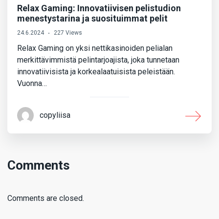
Relax Gaming: Innovatiivisen pelistudion
menestystarina ja suosituimmat pelit
24.6.2024
227 Views
Relax Gaming on yksi nettikasinoiden pelialan
merkittävimmistä pelintarjoajista, joka tunnetaan
innovatiivisista ja korkealaatuisista peleistään.
Vuonna…
copyliisa
Comments
Comments are closed.