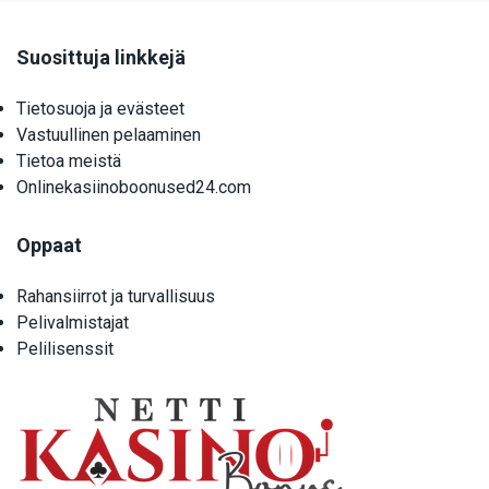
Suosittuja linkkejä
Tietosuoja ja evästeet
Vastuullinen pelaaminen
Tietoa meistä
Onlinekasiinoboonused24.com
Oppaat
Rahansiirrot ja turvallisuus
Pelivalmistajat
Pelilisenssit