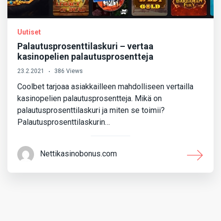
Uutiset
Palautusprosenttilaskuri – vertaa
kasinopelien palautusprosentteja
23.2.2021
386 Views
Coolbet tarjoaa asiakkailleen mahdolliseen vertailla
kasinopelien palautusprosentteja. Mikä on
palautusprosenttilaskuri ja miten se toimii?
Palautusprosenttilaskurin…
Nettikasinobonus.com