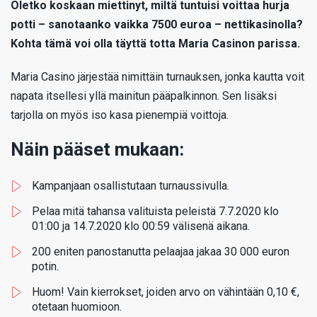
Oletko koskaan miettinyt, miltä tuntuisi voittaa hurja
potti – sanotaanko vaikka 7500 euroa – nettikasinolla?
Kohta tämä voi olla täyttä totta Maria Casinon parissa.
Maria Casino järjestää nimittäin turnauksen, jonka kautta voit
napata itsellesi yllä mainitun pääpalkinnon. Sen lisäksi
tarjolla on myös iso kasa pienempiä voittoja.
Näin pääset mukaan:
Kampanjaan osallistutaan turnaussivulla.
Pelaa mitä tahansa valituista peleistä 7.7.2020 klo
01:00 ja 14.7.2020 klo 00:59 välisenä aikana.
200 eniten panostanutta pelaajaa jakaa 30 000 euron
potin.
Huom! Vain kierrokset, joiden arvo on vähintään 0,10 €,
otetaan huomioon.