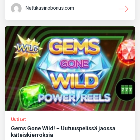
Nettikasinobonus.com
Uutiset
Gems Gone Wild! – Uutuuspelissä jaossa
käteiskierroksia