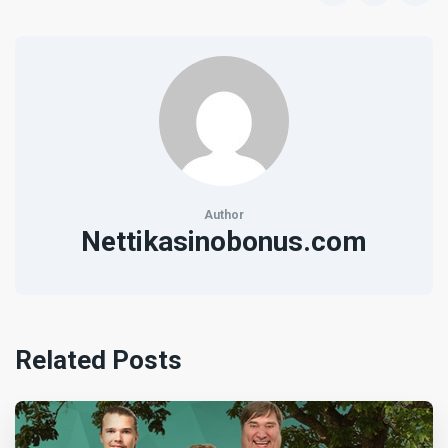
Author
Nettikasinobonus.com
Related Posts