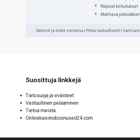
Nopeat kotiutukset
Mahtava pelivaliko
Säännöt ja ehdot voimassa | Pelaa vastuullisesti | GamCar
Suosittuja linkkejä
Tietosuoja ja evästeet
Vastuullinen pelaaminen
Tietoa meistä
Onlinekasiinoboonused24.com