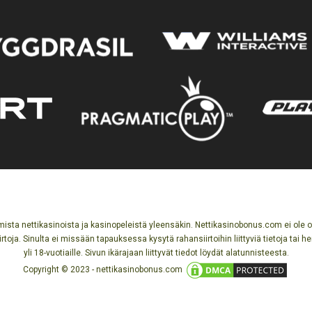
ta nettikasinoista ja kasinopeleistä yleensäkin. Nettikasinobonus.com ei ole onlin
rtoja. Sinulta ei missään tapauksessa kysytä rahansiirtoihin liittyviä tietoja tai 
yli 18-vuotiaille. Sivun ikärajaan liittyvät tiedot löydät alatunnisteesta.
Copyright © 2023 - nettikasinobonus.com