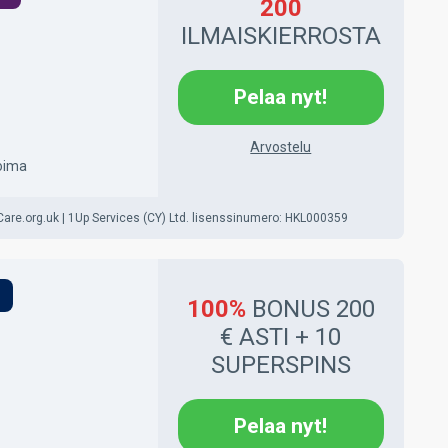
200
ILMAISKIERROSTA
Pelaa nyt!
Arvostelu
koima
Care.org.uk | 1Up Services (CY) Ltd. lisenssinumero: HKL000359
100%
BONUS 200
€ ASTI + 10
SUPERSPINS
Pelaa nyt!