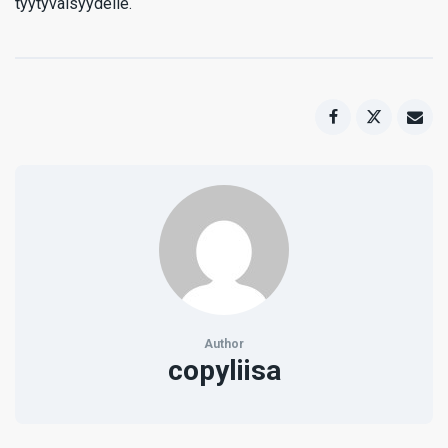
tyytyväisyydelle.
Author
copyliisa