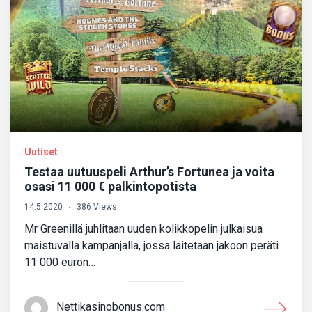
Uutiset
Testaa uutuuspeli Arthur’s Fortunea ja voita
osasi 11 000 € palkintopotista
14.5.2020
386 Views
Mr Greenillä juhlitaan uuden kolikkopelin julkaisua
maistuvalla kampanjalla, jossa laitetaan jakoon peräti
11 000 euron…
Nettikasinobonus.com