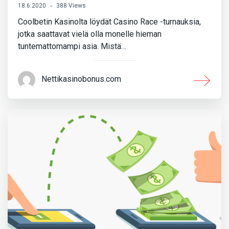
18.6.2020
388 Views
Coolbetin Kasinolta löydät Casino Race -turnauksia,
jotka saattavat vielä olla monelle hieman
tuntemattomampi asia. Mistä…
Nettikasinobonus.com