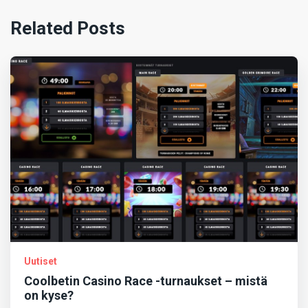
Related Posts
Uutiset
Coolbetin Casino Race -turnaukset – mistä
on kyse?