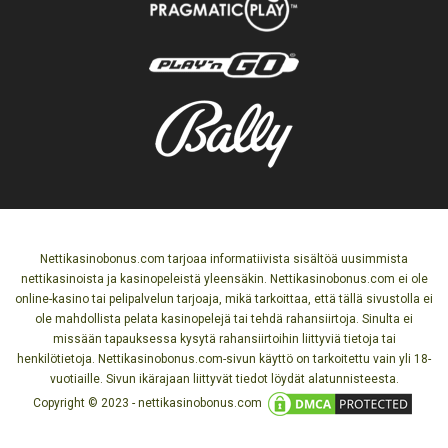
Nettikasinobonus.com tarjoaa informatiivista sisältöä uusimmista
nettikasinoista ja kasinopeleistä yleensäkin. Nettikasinobonus.com ei ole
online-kasino tai pelipalvelun tarjoaja, mikä tarkoittaa, että tällä sivustolla ei
ole mahdollista pelata kasinopelejä tai tehdä rahansiirtoja. Sinulta ei
missään tapauksessa kysytä rahansiirtoihin liittyviä tietoja tai
henkilötietoja. Nettikasinobonus.com-sivun käyttö on tarkoitettu vain yli 18-
vuotiaille. Sivun ikärajaan liittyvät tiedot löydät alatunnisteesta.
Copyright © 2023 - nettikasinobonus.com