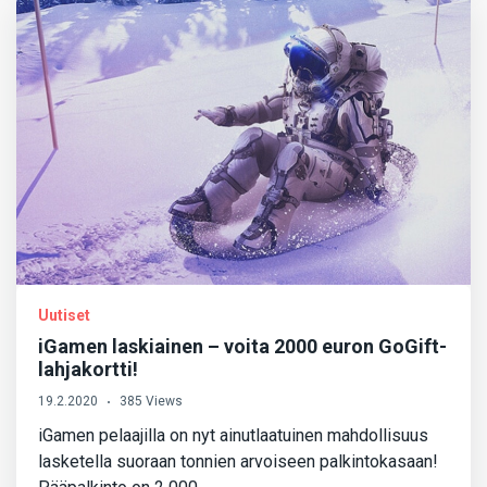
Uutiset
iGamen laskiainen – voita 2000 euron GoGift-
lahjakortti!
19.2.2020
385 Views
iGamen pelaajilla on nyt ainutlaatuinen mahdollisuus
lasketella suoraan tonnien arvoiseen palkintokasaan!