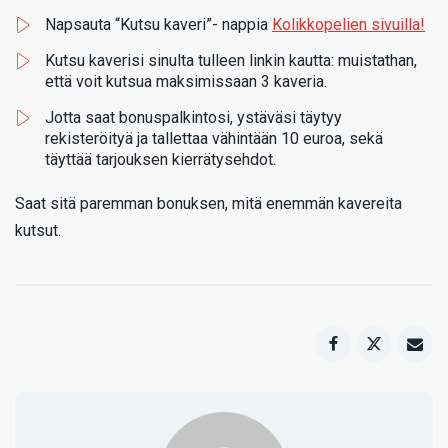
Napsauta “Kutsu kaveri”- nappia
Kolikkopelien sivuilla!
Kutsu kaverisi sinulta tulleen linkin kautta: muistathan,
että voit kutsua maksimissaan 3 kaveria.
Jotta saat bonuspalkintosi, ystäväsi täytyy
rekisteröityä ja tallettaa vähintään 10 euroa, sekä
täyttää tarjouksen kierrätysehdot.
Saat sitä paremman bonuksen, mitä enemmän kavereita
kutsut.