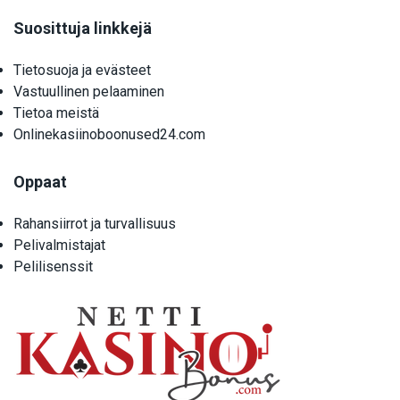
Suosittuja linkkejä
Tietosuoja ja evästeet
Vastuullinen pelaaminen
Tietoa meistä
Onlinekasiinoboonused24.com
Oppaat
Rahansiirrot ja turvallisuus
Pelivalmistajat
Pelilisenssit