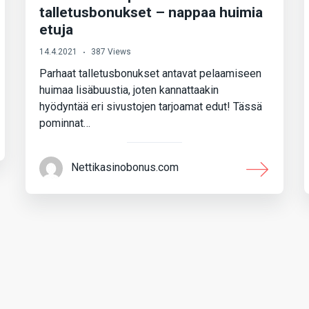
talletusbonukset – nappaa huimia
etuja
14.4.2021
387 Views
Parhaat talletusbonukset antavat pelaamiseen
huimaa lisäbuustia, joten kannattaakin
hyödyntää eri sivustojen tarjoamat edut! Tässä
pominnat…
Nettikasinobonus.com