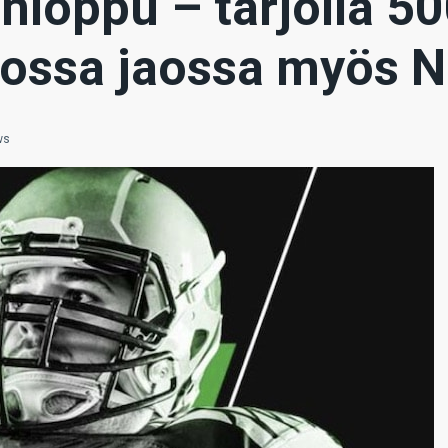
onloppu – tarjolla 5
jossa jaossa myös N
ws