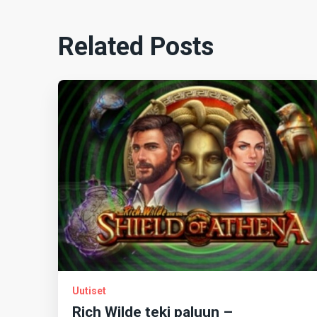
Related Posts
Uutiset
Rich Wilde teki paluun –