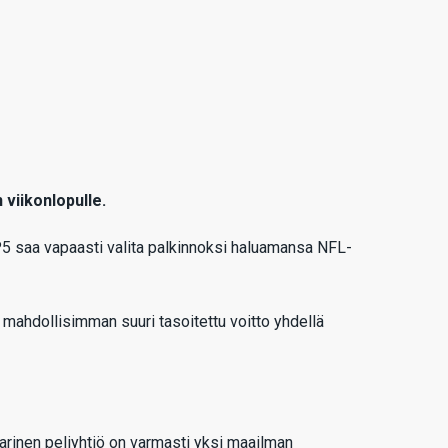
 viikonlopulle.
P5 saa vapaasti valita palkinnoksi haluamansa NFL-
 mahdollisimman suuri tasoitettu voitto yhdellä
daarinen peliyhtiö on varmasti yksi maailman