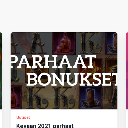
Uutiset
Kevään 2021 parhaat