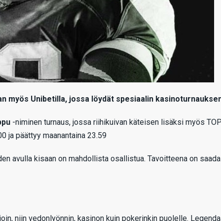
an myös Unibetilla, jossa löydät spesiaalin kasinoturnauksen
ppu
-niminen turnaus, jossa riihikuivan käteisen lisäksi myös TO
.00 ja päättyy maanantaina 23.59
en avulla kisaan on mahdollista osallistua. Tavoitteena on saada
iajoin, niin vedonlyönnin, kasinon kuin pokerinkin puolelle. Legen