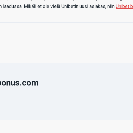
laadussa. Mikäli et ole vielä Unibetin uusi asiakas, niin
Unibet 
obonus.com