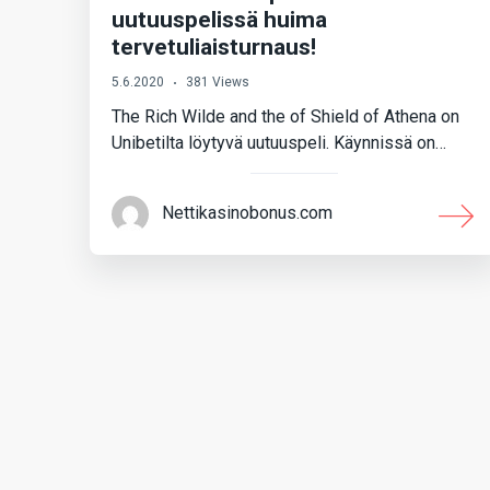
uutuuspelissä huima
tervetuliaisturnaus!
5.6.2020
381 Views
The Rich Wilde and the of Shield of Athena on
Unibetilta löytyvä uutuuspeli. Käynnissä on…
Nettikasinobonus.com