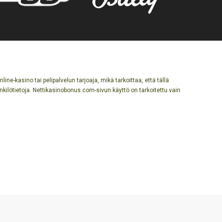
e-kasino tai pelipalvelun tarjoaja, mikä tarkoittaa, että tällä
henkilötietoja. Nettikasinobonus.com-sivun käyttö on tarkoitettu vain