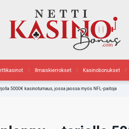
ttikasinot
Ilmaiskierrokset
Kasinobonukset
arjolla 5000€ kasinoturnaus, jossa jaossa myös NFL-paitoja