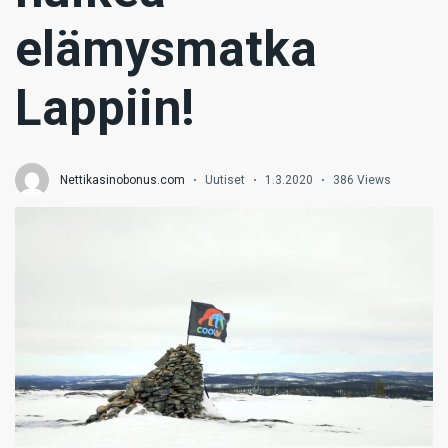
elämysmatka
Lappiin!
Nettikasinobonus.com
Uutiset
1.3.2020
386 Views