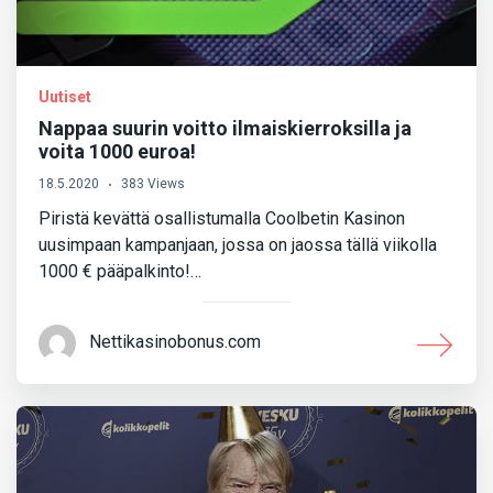
Uutiset
Nappaa suurin voitto ilmaiskierroksilla ja
voita 1000 euroa!
18.5.2020
383 Views
Piristä kevättä osallistumalla Coolbetin Kasinon
uusimpaan kampanjaan, jossa on jaossa tällä viikolla
1000 € pääpalkinto!…
Nettikasinobonus.com