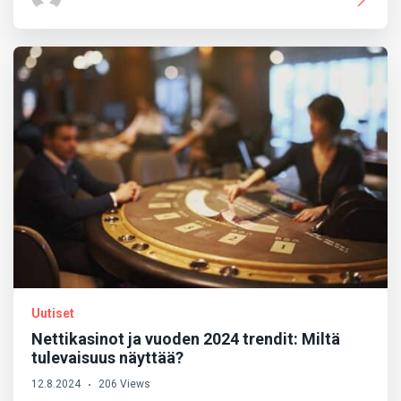
Uutiset
Nettikasinot ja vuoden 2024 trendit: Miltä
tulevaisuus näyttää?
12.8.2024
206 Views