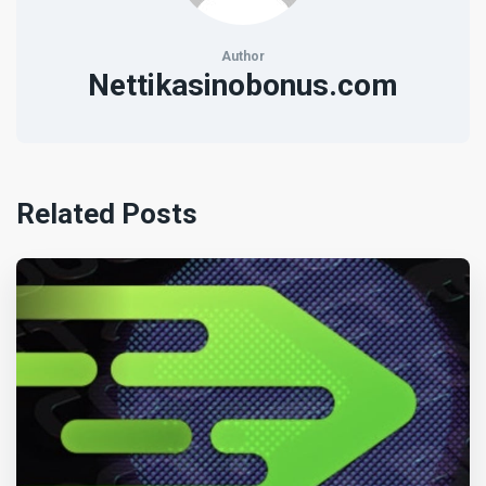
Author
Nettikasinobonus.com
Related Posts