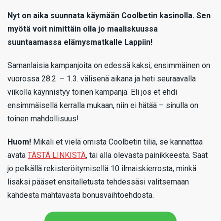
Nyt on aika suunnata käymään Coolbetin kasinolla. Sen
myötä voit nimittäin olla jo maaliskuussa
suuntaamassa elämysmatkalle Lappiin!
Samanlaisia kampanjoita on edessä kaksi; ensimmäinen on
vuorossa 28.2. – 1.3. välisenä aikana ja heti seuraavalla
viikolla käynnistyy toinen kampanja. Eli jos et ehdi
ensimmäisellä kerralla mukaan, niin ei hätää – sinulla on
toinen mahdollisuus!
Huom!
Mikäli et vielä omista Coolbetin tiliä, se kannattaa
avata
TÄSTÄ LINKISTÄ
, tai alla olevasta painikkeesta. Saat
jo pelkällä rekisteröitymisellä 10 ilmaiskierrosta, minkä
lisäksi pääset ensitalletusta tehdessäsi valitsemaan
kahdesta mahtavasta bonusvaihtoehdosta.