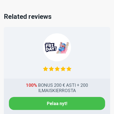
Related reviews
100%
BONUS 200 € ASTI + 200
ILMAISKIERROSTA
Pelaa nyt!