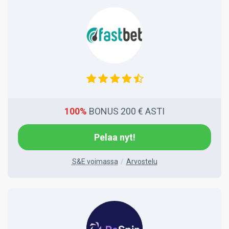
100%
BONUS 200 € ASTI
Pelaa nyt!
S&E voimassa
Arvostelu