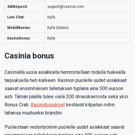
Sähköposti:
support@casinia.com
Live Chat:
Kyllä
Mobiilikasino:
Kyllä (Selain)
Kasinobonus:
Kyllä
Casinia bonus
Casinialla uusia asiakkaita hemmotellaan todella huikealla
tarjouksella heti kärkeen. Kasinon puolelle uudet asiakkaat
saavat ensimmäisen talletuksen tuplana aina 500 euroon
asti. Tämän päälle tulee vielä 200 ilmaiskierrosta sekä yksi
Bonus Crab.
Kasinobonukset
kestävät kilpailun mihin
tahansa muuhunkin brändiin.
Puolestaan vedonlyönnin puolelle uudet asiakkaat saavat